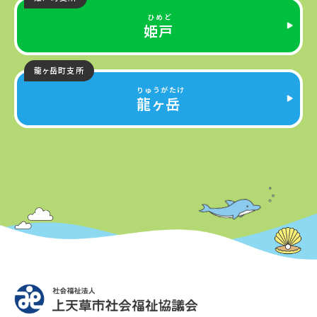
姫戸
龍ヶ岳町支所
龍ヶ岳