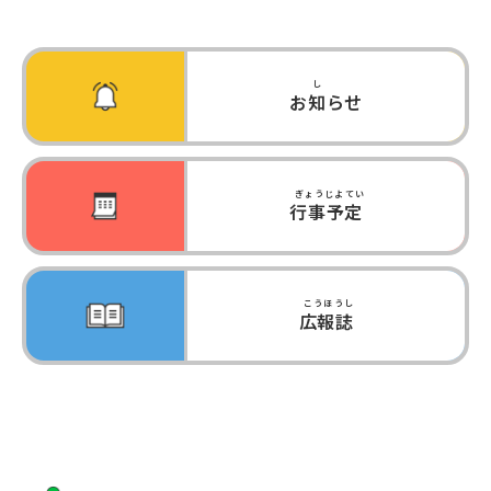
お
知
らせ
行事予定
広報誌