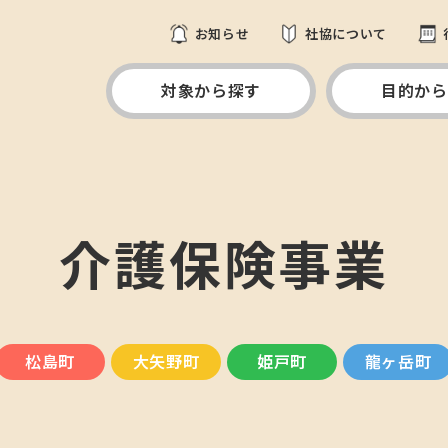
お知らせ
社協について
対象から探す
目的から
介護保険事業
松島町
大矢野町
姫戸町
龍ヶ岳町